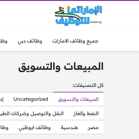
جميع وظائف الامارات
وظائف دبي
وظا
المبيعات والتسويق
كل التصنيفات:
المبيعات والتسويق
Uncategorized
إد
النفط والغاز
النقل والتوصيل وشركات الطير
مصر
هندسية
وظائف ابوظبي
وظائ