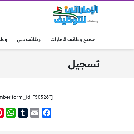
جميع وظائف الامارات
وظائف دبي
وظا
تسجيل
[ultimatemember form_id=”50526″]
W
T
E
F
h
u
m
a
at
m
ai
c