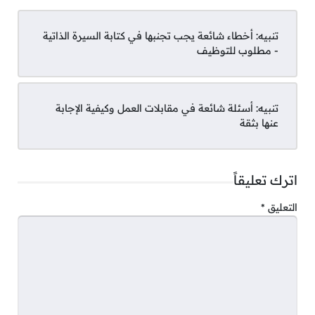
في كتابة السيرة الذاتية
‘
للحصول على
رؤية متكاملة حول كيفية تحسين سيرتك
تنبيه:
أخطاء شائعة يجب تجنبها في كتابة السيرة الذاتية
الذاتية.”
- مطلوب للتوظيف
تنبيه:
أسئلة شائعة في مقابلات العمل وكيفية الإجابة
عنها بثقة
استخدم عناوين واضحة
اترك تعليقاً
قسم السيرة الذاتية إلى أقسام بعناوين واضحة مثل
التعليق
*
“الخبرات العملية”، “المهارات”، “التعليم”،
و”الإنجازات”. هذا يساعد على تنظيم المحتوى ويجعله
أسهل قراءة.
ركز على الإنجازات بدلاً من