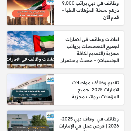
وظائف في دبي براتب 9,000
درهم لحملة المؤهلات العليا –
قدم الآن
2. مسؤول إداري تنفيذي – وحدة الاستراتيجية
(مواطن إماراتي)
اعلانات وظائف في الامارات
لجميع التخصصات برواتب
مجزية (التقديم لكافة
3. نائب رئيس – خدمات الموارد البشرية المشتركة
الجنسيات) – محدث بإستمرار
تقديم وظائف مواصلات
4. متدرب خريج – برنامج “رحلة الاكتشاف”
الامارات 2025 لجميع
المؤهلات برواتب مجزية
5. برنامج نَوْرُس – لتأهيل خريجي المدارس للعمل في
وظائف في اوقاف دبي 2025-
المجالات التشغيلية
2026 | فرص عمل في الإمارات