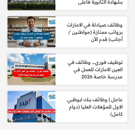
بشهادة الثانوية فأعلى
وظائف صيادلة في الامارات
برواتب ممتازة (مواطنين /
رواتب موانئ أبوظبي
أجانب) قدم الآن
تُعتبر موانئ أبوظبي واحدة من أبرز الجهات الحكومية
توظيف فوري… وظائف في
في قطاع الخدمات اللوجستية والنقل البحري،
العين الامارات للعمل في
وتحرص على تقديم رواتب مجزية تتماشى مع
مدرسة خاصة 2026
الخبرات والمؤهلات. عادةً ما تبدأ الرواتب من حوالي
8,000 درهم إماراتي
للوظائف الإدارية والفنية
المبتدئة، وقد تصل إلى أكثر من
40,000 درهم
عاجل | وظائف بنك ابوظبي
إماراتي
للمناصب الإشرافية والقيادية.
الاول للمؤهلات العليا (دوام
كامل)