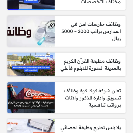
مختلف التخصصات
للتقديم
من هنا
وظائف حارسات امن في
المدارس براتب 2000 – 5000
2- مطلوب مساعد اداري – مجموعه بن ربعي
ريال
القابضه
متطلبات الوظيفة:
وظائف مطبعة القرآن الكريم
بالمدينة المنورة للدبلوم فأعلي
الوظيفة مخصصة للذكور فقط.
متاحة للسعوديين فقط.
تعلن شركة كوكا كولا وظائف
يشترط التسجيل في التأمينات الاجتماعية.
تسويق وادارة للذكور والاناث
برواتب تنافسية
تتطلب خبرة من 2 إلى 5 سنوات.
للتقديم
من هنا
يلا بلس تطرح وظيفة اخصائي