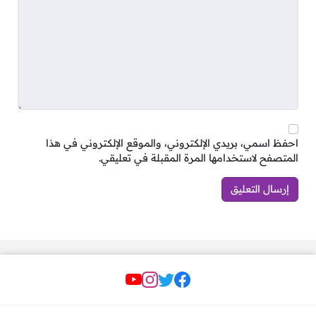
4- مطلوب مساعد اداري – الجمعية الخيرية
للخدمات القانونية ساعي
المتطلبات:
درجة البكالوريوس في أحد التخصصات التالية:
اللغة العربية، إدارة الأعمال، نظم المعلومات
الإدارية، التسويق، أو السكرتارية التنفيذية.
احفظ اسمي، بريدي الإلكتروني، والموقع الإلكتروني في هذا
مهارات في إدارة الأداء، التفاعل مع الجمهور،
المتصفح لاستخدامها المرة المقبلة في تعليقي.
التعامل مع العملاء، والترويج عبر الإنترنت.
للتقديم
من هنا
5- مطلوب مساعد اداري – مؤسسة متانة للأمن
مواقع التواصل
والسلامة