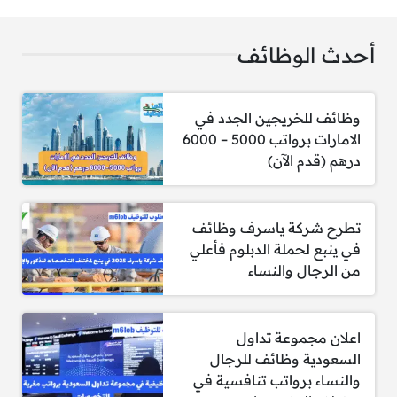
أحدث الوظائف
تقديم وظائف مساعد اداري للجنسين في مدن المملكة
وظائف للخريجين الجدد في
الامارات برواتب 5000 – 6000
1- مطلوب مساعد اداري – شركة سما الابعاد
درهم (قدم الآن)
متطلبات الوظيفة:
تطرح شركة ياسرف وظائف
الوظيفة مخصصة للإناث فقط.
في ينبع لحملة الدبلوم فأعلي
من الرجال والنساء
متاحة لجميع الجنسيات.
يشترط التسجيل في التأمينات الاجتماعية أو
إمكانية نقل الكفالة.
اعلان مجموعة تداول
السعودية وظائف للرجال
لا يشترط وجود خبرة سابقة.
والنساء برواتب تنافسية في