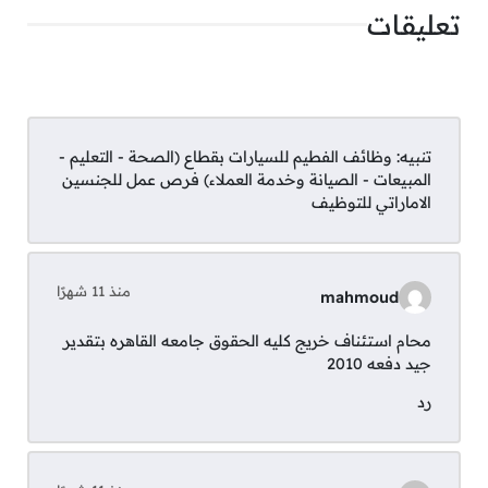
تعليقات
3- مطلوب مساعد مبيعات
الشروط:
تنبيه:
وظائف الفطيم للسيارات بقطاع (الصحة - التعليم -
المبيعات - الصيانة وخدمة العملاء) فرص عمل للجنسين
دبلوم ثانوي أو ما يعادله مع خبرة سنتين على
الاماراتي للتوظيف
الأقل في مبيعات التجزئة.
مهارات قوية في خدمة العملاء والتواصل
اللفظي.
منذ 11 شهرًا
mahmoud
القدرة على الوقوف لفترات طويلة مع بعض مهام
الرفع الثقيل.
محام استئناف خريج كليه الحقوق جامعه القاهره بتقدير
جيد دفعه 2010
رد
قدم الأن