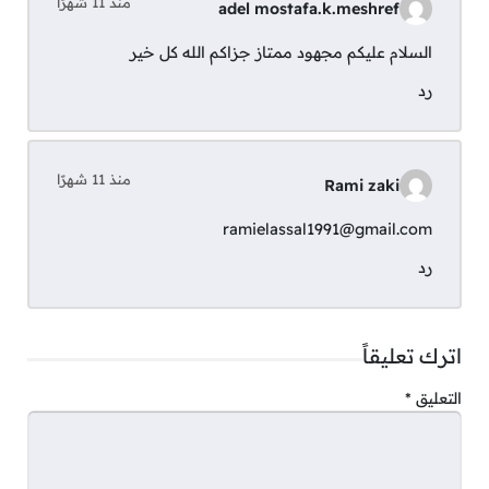
منذ 11 شهرًا
adel mostafa.k.meshref
السلام عليكم مجهود ممتاز جزاكم الله كل خير
4- مطلوب مصمم جرافيك مبتدئ
رد
الشروط:
منذ 11 شهرًا
Rami zaki
بكالوريوس في التصميم الجرافيكي أو الفنون
البصرية (أو خبرة معادلة) مع محفظة أعمال
ramielassal1991@gmail.com
إبداعية.
رد
إتقان أدوات التصميم (Photoshop، Illustrator،
InDesign) وفهم الطباعة والألوان ومبادئ
التخطيط.
اترك تعليقاً
مهارات تواصل قوية، دقة في التفاصيل، والقدرة
التعليق
*
على العمل تحت ضغط، مع اعتبار معرفة الرسوم
المتحركة أو الفيديو ميزة إضافية.