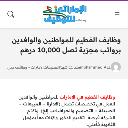
وظايف الفطيم للمواطنين والوافدين
برواتب مجزية تصل 10,000 درهم
mohammed ALI
منذ 11 شهرًا
تصنيفات
الامارات
-
وظائف دبي
وظايف الفطيم في الامارات
للمواطنين والوافدين
للعمل في تخصصات تشمل (
الادارة – المبيعات –
الصيدلة – التصميم والجرافيك… إلخ
). وتفتح
الشركة فرصة التقديم للذكور والإناث معاً بمؤهل
الثانوية فأعلي.