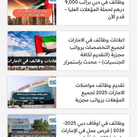
وظائف في دبي براتب 9,000
1- مطلوب صيدلي إماراتي
درهم لحملة المؤهلات العليا –
قدم الآن
الشروط:
بكالوريوس صيدلة من مؤسسة معترف بها مع
رخصة أو أهلية صيدلي في دولة الإمارات.
اعلانات وظائف في الامارات
إتقان اللغة الإنجليزية ومهارات ممتازة في
لجميع التخصصات برواتب
استخدام الحاسوب.
مجزية (التقديم لكافة
خبرة في تحضير الأدوية، التوثيق السريري،
الجنسيات) – محدث بإستمرار
والتعامل مع المرضى مع الالتزام بسلامة
المرضى وجودة الرعاية.
تقديم وظائف مواصلات
الامارات 2025 لجميع
قدم الأن
المؤهلات برواتب مجزية
وظائف في اوقاف دبي 2025-
2026 | فرص عمل في الإمارات