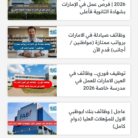
والمشروبات ضمن بيئة السلع الاستهلاكية
2026 | فرص عمل في الإمارات
سريعة التداول.
بشهادة الثانوية فأعلى
وظائف صيادلة في الامارات
برواتب ممتازة (مواطنين /
أجانب) قدم الآن
مطلوب مساعد مدير المنتج
الشروط:
توظيف فوري… وظائف في
العين الامارات للعمل في
بكالوريوس في إدارة الأعمال (تخصص تسويق)
مدرسة خاصة 2026
أو بكالوريوس في العلوم الصيدلانية.
خبرة لا تقل عن سنتين في التسويق أو إدارة
العلامة التجارية المساعدة، ويفضل ضمن شركة
عاجل | وظائف بنك ابوظبي
مرموقة في قطاع السلع الاستهلاكية سريعة
الاول للمؤهلات العليا (دوام
التداول بالشرق الأوسط.
كامل)
مهارات تسويقية متقدمة وسجل مثبت في
تحقيق نتائج ملموسة في بيئة عمل تنافسية.