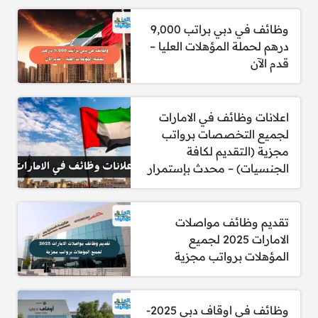
وظائف في دبي براتب 9,000
الشروط:
درهم لحملة المؤهلات العليا –
قدم الآن
خبرة لا تقل عن 15 عامًا في مجال التسويق أو
إدارة العلامة التجارية داخل شركة مرموقة في
قطاع السلع الاستهلاكية سريعة التداول في
الشرق الأوسط.
اعلانات وظائف في الامارات
خبرة قيادية لا تقل عن 8 سنوات في التسويق أو
لجميع التخصصات برواتب
إدارة العلامة التجارية.
مجزية (التقديم لكافة
سجل مثبت في تحقيق نتائج قوية ضمن بيئة
الجنسيات) – محدث بإستمرار
عمل تنافسية.
خبرة عملية في بناء العلامات التجارية وإطلاق
منتجات جديدة.
تقديم وظائف مواصلات
معرفة متقدمة بمشاريع المشروبات، خصوصًا
الامارات 2025 لجميع
المتعلقة بخطوط العلب.
المؤهلات برواتب مجزية
خبرة سابقة في أسواق الشرق الأوسط أو شمال
أفريقيا (شرط أساسي).
يُفضل وجود خبرة دولية في قطاع الأغذية
وظائف في اوقاف دبي 2025-