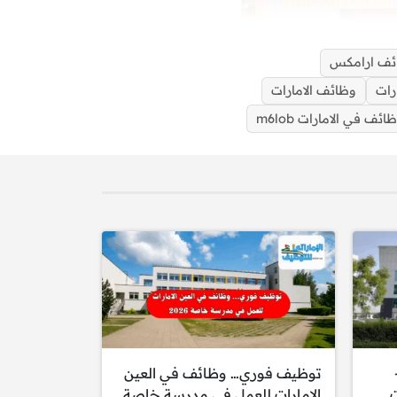
ئف ارامكس
رات
وظائف الامارات
ائف في الامارات m6lob
اف دبي 2025-
توظيف فوري… وظائف في العين
ت
الامارات للعمل في مدرسة خاصة