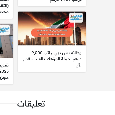
(التق
محدث 
الوظائف:
1- مسؤول تطوير الأعمال – العين
وظائف في دبي براتب 9,000
درهم لحملة المؤهلات العليا – قدم
الآن
تقديم
2- مدير مشاريع الاستدامة
مجزي
3- مدير سلسلة الإمداد البيولوجية
تعليقات