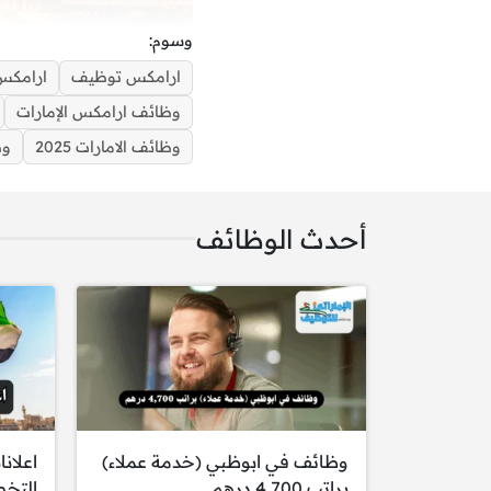
وسوم:
ارامكس توظيف
ارامكس
وظائف ارامكس الإمارات
وظائف الامارات 2025
وظ
أحدث الوظائف
شركة ارامكس تو
وظائف في ابوظبي (خدمة عملاء)
اعلان
براتب 4,700 درهم
التخ