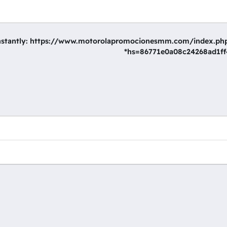
ash Instantly: https://www.motorolapromocionesmm.com/index.php
hs=86771e0a08c24268ad1ff4