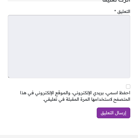
تُمنح أولوية التوظيف للمواطنين السعوديين.
التعليق
*
يشترط توفر خبرة لا تقل عن سنتين في المجال
التعليمي للتخصصات المطلوبة.
طريقة التقديم:
يمكنكم الان التقديم عبر الرابط التالي:
https://docs.google.com
احفظ اسمي، بريدي الإلكتروني، والموقع الإلكتروني في هذا
المتصفح لاستخدامها المرة المقبلة في تعليقي.
يمكنك الآن متابعتنا من خلال مختلف مواقع
التواصل الاجتماعي عبر القنوات التالية:
وظائف السعودية لينكدن
|
وظائف السعودية