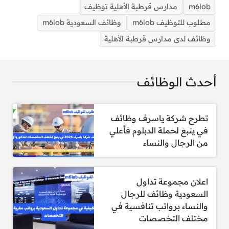
m6lob
مدارس قرطبة الأهلية توظيف
مطلوب للتوظيف m6lob
وظائف السعودية m6lob
وظائف لدى مدارس قرطبة الأهلية
أحدث الوظائف
تعلن مدارس قرطبة الأهلية توظيف لحديثي الخبرة من
الرجال والنساء
تطرح شركة ياسرف وظائف
في ينبع لحملة الدبلوم فأعلي
من الرجال والنساء
مطلوب معلم فصل – الصفوف الأولية
مطلوب معلم فصل – الصفوف العليا
اعلان مجموعة تداول
مطلوب معلم لغة عربية
السعودية وظائف للرجال
والنساء برواتب تنافسية في
مطلوب معلم رياضيات
مختلف التخصصات