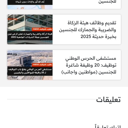
للجنسين
مطلوب رائد نشاط
مطلوب مراقب طلبة
تقديم وظائف هيئة الزكاة
والضريبة والجمارك للجنسين
مطلوب معلم ذكاء صناعي
بخبرة حديثة 2025
مطلوب معلم روبوت
مطلوب معلم قدرات – لفظي
مستشفى الحرس الوطني
توظيف: 20 وظيفة شاغرة
مطلوب معلم قدرات – كمي
للجنسين (مواطنين واجانب)
وغيرها من التخصصات
تعليقات
شروط التقديم على الوظائف:
الحصول على درجة البكالوريوس كحد أدنى
اترك تعليقاً
للوظائف التعليمية.