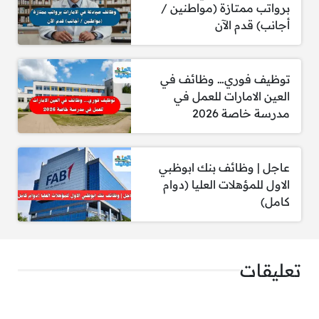
برواتب ممتازة (مواطنين /
يقدم البنك حوافز ومكافآت مالية مغرية تشمل
أجانب) قدم الآن
الرواتب التنافسية، بالإضافة إلى المكافآت
السنوية والبدلات.
التوازن بين العمل والحياة:
توظيف فوري… وظائف في
يولي بنك أبوظبي الأول أهمية كبيرة للتوازن بين
العين الامارات للعمل في
العمل والحياة الشخصية، حيث يوفر ساعات
مدرسة خاصة 2026
عمل مرنة وسياسات تدعم راحة الموظفين.
رعاية صحية شاملة:
يوفر البنك برنامج تأمين صحي متكامل يشمل
الموظف وأسرته، مما يضمن لهم الرعاية الصحية
عاجل | وظائف بنك ابوظبي
الممتازة.
الاول للمؤهلات العليا (دوام
التقدير والاعتراف بالإنجازات:
كامل)
يعترف البنك بإنجازات موظفيه ويكافئهم على
الأداء المتميز من خلال برامج تحفيزية
وتشجيعية.
تعليقات
مشاركة في المسؤولية المجتمعية:
يتيح بنك أبوظبي الأول للموظفين المشاركة في
المبادرات المجتمعية والعمل التطوعي، مما يعزز