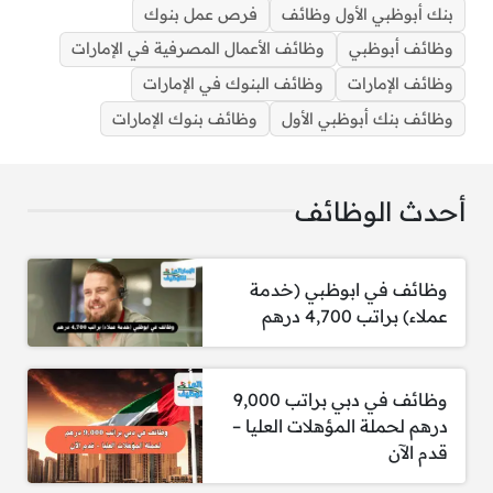
بنك أبوظبي الأول وظائف
فرص عمل بنوك
وظائف أبوظبي
وظائف الأعمال المصرفية في الإمارات
يعد بنك أبوظبي الأول من البنوك الرائدة في منطقة
الشرق الأوسط، وهو يواصل تعزيز موقعه من خلال
وظائف الإمارات
وظائف البنوك في الإمارات
تبني أحدث التقنيات المصرفية والابتكار في تقديم
وظائف بنك أبوظبي الأول
وظائف بنوك الإمارات
خدماته، مع الحفاظ على معايير عالية من الأمان
والنزاهة. كما يسعى البنك إلى دعم النمو الاقتصادي
من خلال تمويل المشاريع الكبرى ودعم المبادرات
أحدث الوظائف
التنموية في الدولة.
وظائف في ابوظبي (خدمة
عملاء) براتب 4,700 درهم
مزايا العمل في بنك أبوظبي
وظائف في دبي براتب 9,000
درهم لحملة المؤهلات العليا –
الأول:
قدم الآن