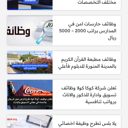
مختلف التخصصات
مطلوب معلمة أحياء (بنات) للمرحلتين
المتوسطة والثانوية
وظائف حارسات امن في
المدارس براتب 2000 – 5000
ريال
الشروط:
الحصول على درجة البكالوريوس في أي
وظائف مطبعة القرآن الكريم
تخصص.
بالمدينة المنورة للدبلوم فأعلي
مطلوب خبرات حديثة ومتوسطة.
تعلن شركة كوكا كولا وظائف
تسويق وادارة للذكور والاناث
طريقة التقديم:
برواتب تنافسية
التقديم علي الوظائف الشاغرة في مدارس مسك
متاح من خلال الرابط الاتي:
https://www.tes.com
يلا بلس تطرح وظيفة اخصائي