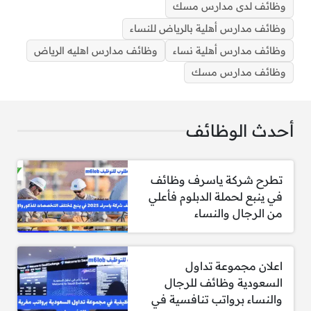
وظائف لدى مدارس مسك
وظائف مدارس أهلية بالرياض للنساء
وظائف مدارس أهلية نساء
وظائف مدارس اهليه الرياض
وظائف مدارس مسك
فتح باب التوظيف الفوري في المدارس الأهلية الرياض
أحدث الوظائف
مطلوب معلم لغة إنجليزية (بنين) للصفوف
من السابع إلى الثاني عشر
تطرح شركة ياسرف وظائف
مطلوب معلمة حاسب آلي (بنات) للصفوف
في ينبع لحملة الدبلوم فأعلي
من الرابع إلى الثاني عشر
من الرجال والنساء
مطلوب مسؤول اختبارات
مطلوب معلم دراسات عالمية ومشروع
اعلان مجموعة تداول
التخصص الموسع (بنات) للمرحلتين
السعودية وظائف للرجال
المتوسطة والثانوية
والنساء برواتب تنافسية في