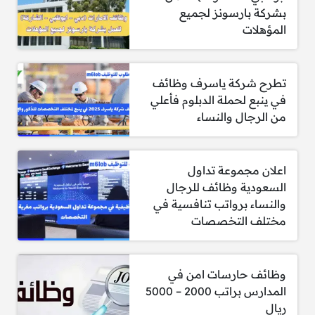
بشركة بارسونز لجميع
مطلوب مهندس مدني أول
المؤهلات
مطلوب مدير هندسي أول
مطلوب مدير إنشاءات
تطرح شركة ياسرف وظائف
في ينبع لحملة الدبلوم فأعلي
مطلوب مدير مشروع أول
من الرجال والنساء
مطلوب محلل بيانات
مطلوب مدير فني (الأصول السكنية والتجارية
اعلان مجموعة تداول
والمتعددة الاستخدامات)
السعودية وظائف للرجال
مطلوب منسق مشروع (سعودي الجنسية)
والنساء برواتب تنافسية في
مختلف التخصصات
مطلوب مدير أكاديمية التدريب المهني
مطلوب مهندس كميات أول (سعودي
وظائف حارسات امن في
الجنسية)
المدارس براتب 2000 – 5000
مطلوب مهندس نظم منخفضة الجهد (ELV)
ريال