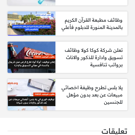
مطلوب قائد الصحة والسلامة والبيئة
مطلوب قائد الأعمال الكهربائية والميكانيكية
وظائف مطبعة القرآن الكريم
(MEP)
بالمدينة المنورة للدبلوم فأعلي
مطلوب قائد الأعمال المدنية
تعلن شركة كوكا كولا وظائف
مطلوب قائد لوجستيات الموقع
تسويق وادارة للذكور والاناث
مطلوب مدير لوجستيات أول
برواتب تنافسية
مطلوب مسؤول تواصل مع أصحاب المصلحة
مطلوب قائد مركز تشغيل أنظمة النقل الذكية
يلا بلس تطرح وظيفة اخصائي
(ITS)
مبيعات عن بعد بدون مؤهل
للجنسين
مطلوب أخصائي مشروع مساعد
مطلوب مدير عقود
تعليقات
مطلوب أخصائي سلامة الطرق