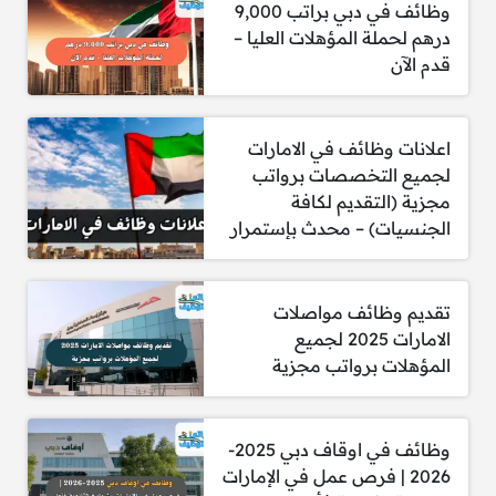
وظائف في دبي براتب 9,000
درهم لحملة المؤهلات العليا –
مشرف خدمات الطعام
قدم الآن
خبير تجربة الضيوف
خبير دعم المأكولات والمشروبات (F&B
Support Expert)
اعلانات وظائف في الامارات
موظف استقبال الضيوف (Agent – Guest
لجميع التخصصات برواتب
Services)
مجزية (التقديم لكافة
متدرب جامعي (University Intern – MEA)
الجنسيات) – محدث بإستمرار
طاهٍ – المستوى الأول (Cook I)
نادل – مطبخ “All Day Dining Kitchen Six”
كبير خدم الفلل – متحدث باللغة الروسية (Villa
Butler – Russian Speaker)
تقديم وظائف مواصلات
الامارات 2025 لجميع
المؤهلات برواتب مجزية
وظائف في اوقاف دبي 2025-
للتقديم:
2026 | فرص عمل في الإمارات