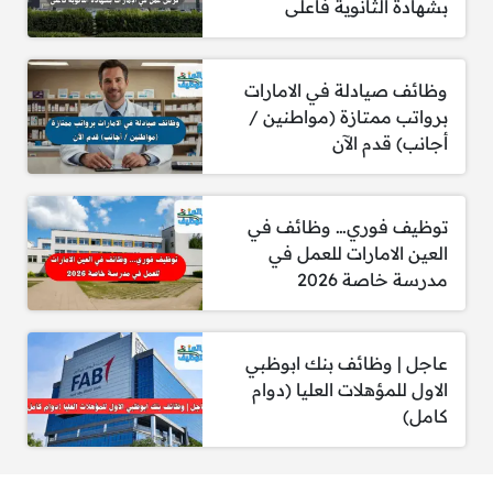
بشهادة الثانوية فأعلى
يسعدنا أن نشارك معكم طريقة التقديم علي وظائف
الامارات من خلال
الضغط هنا
.
وظائف صيادلة في الامارات
برواتب ممتازة (مواطنين /
أجانب) قدم الآن
لمزيد من ‌‌‌وظائف الامارات تابع قنوات التوظيف
توظيف فوري… وظائف في
التالية:
العين الامارات للعمل في
مدرسة خاصة 2026
وظائف الإمارات تليجرام
|
وظائف الإمارات
واتساب
|
وظائف الإمارات فيسبوك
عاجل | وظائف بنك ابوظبي
الاول للمؤهلات العليا (دوام
كامل)
إذا كانت الوظائف السابقة لا تناسبك يمكنك الإطلاع
علي جميع الوظائف الشاغرة بمختلف التخصصات
من خلال قسم
وظائف الإمارات
.