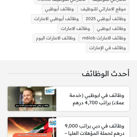
موقع الاماراتي للتوظيف
وظائف أبوظبي
وظائف أبوظبي 2025
وظائف أبوظبي الامارات
وظائف ابوظبي
وظائف الامارات
وظائف في أبوظبي برواتب 10,000 درهم للمؤهلات العليا
وظائف الامارات m6lob
وظائف الامارات اليوم
وظائف في الإمارات
أحدث الوظائف
المسمي الوظيفي:
منسقو/منسقات مطار
وظائف في ابوظبي (خدمة
عملاء) براتب 4,700 درهم
المسؤوليات:
استقبال وتوديع ضيوف كبار الشخصيات (VIP)
وظائف في دبي براتب 9,000
في المطار بطريقة احترافية ومميزة.
درهم لحملة المؤهلات العليا –