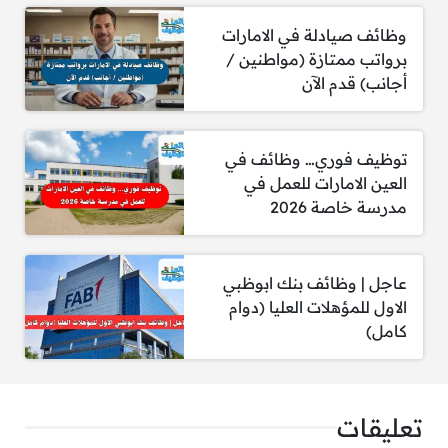
إجادة اللغتين
العربية والإنجليزية
تحدثًا وكتابة.
وظائف صيادلة في الامارات
مهارات تواصل قوية وقدرة على التعامل مع
برواتب ممتازة (مواطنين /
الشخصيات الهامة.
أجانب) قدم الآن
مظهر لائق واحترافية عالية في التعامل.
القدرة على العمل بنظام الورديات وفي بيئة
توظيف فوري… وظائف في
سريعة الوتيرة.
العين الامارات للعمل في
مدرسة خاصة 2026
الإلمام بإجراءات السفر والمطار يعتبر ميزة
إضافية.
عاجل | وظائف بنك ابوظبي
الاول للمؤهلات العليا (دوام
كامل)
للتقديم يمكنكم إرسال السيرة الذاتية عبر الإيميل
التالي:
hr@riderarabia.com
تعليقات