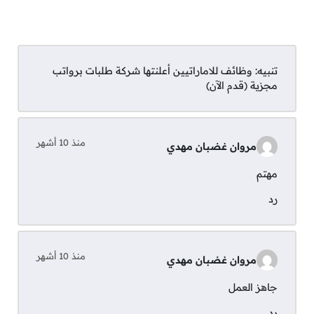
قدم الأن
تنبيه:
وظائف للاماراتيين أعلنتها شركة طلبات برواتب
مجزية (قدم الآن)
وظائف مشابهة:
منذ 10 أشهر
مروان غضبان مهدي
وظائف الامارات في مجال النفط والغاز لجميع
مهتم
الجنسيات والمؤهلات | قدم الآن
رد
منذ 10 أشهر
مروان غضبان مهدي
لمزيد من ‌‌‌وظائف الإمارات تابع قنوات التوظيف
جاهز العمل
عبر المنصات التالية:
رد