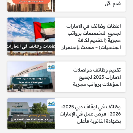
تنسيق إجراءات السفر لضمان تجربة سلسة
قدم الآن
للضيوف من لحظة الوصول حتى المغادرة.
التنسيق مع الأقسام المعنية داخل المطار
اعلانات وظائف في الامارات
لتسهيل الخدمات المطلوبة.
لجميع التخصصات برواتب
مجزية (التقديم لكافة
متابعة ترتيبات النقل والمرافقة للضيوف حسب
الجنسيات) – محدث بإستمرار
الحاجة.
معالجة الطلبات الخاصة وتقديم الدعم الفوري
لضيوف المطار.
تقديم وظائف مواصلات
الامارات 2025 لجميع
الحفاظ على أعلى معايير الخدمة واللباقة أثناء
المؤهلات برواتب مجزية
التعامل مع العملاء.
الشروط:
وظائف في اوقاف دبي 2025-
2026 | فرص عمل في الإمارات
خبرة سابقة في مجال خدمة العملاء أو الضيافة،
بشهادة الثانوية فأعلى
ويفضّل داخل المطارات.