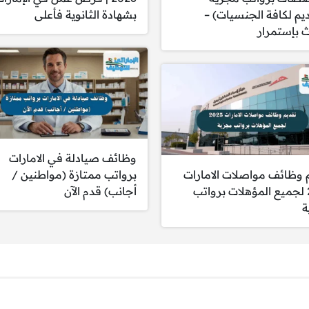
ديم لكافة الجنسيات) –
بشهادة الثانوية فأعلى
بإستمرار
عد ميزة).
 مرضى ممتازة.
 مهني.
وظائف صيادلة في الامارات
علية في بيئة عمل سريرية سريعة.
 وظائف مواصلات الامارات
برواتب ممتازة (مواطنين /
العمل في ماسفوت، حتا.
2025 لجميع المؤهلات برواتب
أجانب) قدم الآن
ة