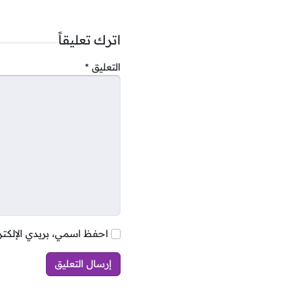
اترك تعليقاً
2- مطلوب مدير
مبيعات
التعليق
*
الشروط:
خبرة لا تقل عن سنتين
التغليف).
رخصة قيادة يدوية سار
معرفة جيدة بطرق وأس
مهارات قوية في التواص
احفظ اسمي، بريدي الإلكتر
الراتب والمزايا:
راتب أساسي + عمولة.