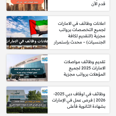
قدم الآن
معرفة بالمتطلبات التنظيمية والامتثال.
حفظ دقيق للسجلات الطبية والتوثيق.
تثقيف المرضى وأسرهم في إدارة الصحة.
مهارات قوية في التواصل الشخصي.
اعلانات وظائف في الامارات
القدرة على العمل التعاوني مع فرق الرعاية
لجميع التخصصات برواتب
الصحية.
مجزية (التقديم لكافة
الخبرة في الممارسة القائمة على الأدلة.
الجنسيات) – محدث بإستمرار
حاصل على درجة البكالوريوس في التمريض
(BSN).
الأهلية من وزارة الصحة/هيئة الصحة في دبي.
تقديم وظائف مواصلات
الامارات 2025 لجميع
للتقديم علي الوظيفة
إضغط هنا
.
المؤهلات برواتب مجزية
وظائف في اوقاف دبي 2025-
2026 | فرص عمل في الإمارات
بشهادة الثانوية فأعلى
2- مطلوب ممرضة – غسيل الكلى