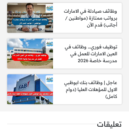
الشروط المطلوبة:
وظائف صيادلة في الامارات
برواتب ممتازة (مواطنين /
درجة البكالوريوس في التمريض.
أجانب) قدم الآن
خبرة سريرية لا تقل عن سنتين في غسيل الكلى.
رخصة تمريض سارية وشهادات دعم الحياة.
توظيف فوري… وظائف في
التقديم قبل 30/04/2025، الساعة 07:53 صباحًا.
العين الامارات للعمل في
مدرسة خاصة 2026
للتقديم علي الوظيفة
إضغط هنا
.
عاجل | وظائف بنك ابوظبي
الاول للمؤهلات العليا (دوام
كامل)
3- مطلوب سائق حافلة مدرسية
الشروط المطلوبة:
تعليقات