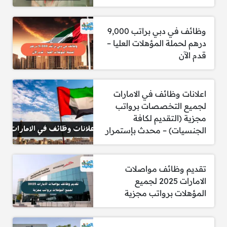
1. مدير التخطيط والتحليل التطويري
وظائف في دبي براتب 9,000
درهم لحملة المؤهلات العليا –
قدم الآن
2. منسق أنشطة الأعمال اليدوية والحرف للأطفال
اعلانات وظائف في الامارات
3. منسق أنشطة التعلم الإبداعي للأطفال
لجميع التخصصات برواتب
مجزية (التقديم لكافة
الجنسيات) – محدث بإستمرار
4. نائب مدير متجر – Crate & Barrel
تقديم وظائف مواصلات
الامارات 2025 لجميع
المؤهلات برواتب مجزية
5. مدير أول – المالية، الحلول، وتنفيذ الاستدامة