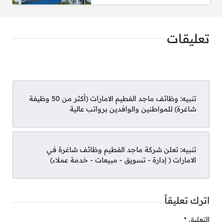
والتشطيبات
تعليقات
11. مدير أول – المالية، الحلول، وتخطيط الاستدامة
تنبيه:
وظائف ماجد الفطيم الامارات (أكثر من 50 وظيفة
12. منسق خدمة العملاء – مواطن إماراتي (UAEN)
شاغرة) للمواطنين والوافدين برواتب عالية
تنبيه:
تعلن شركة ماجد الفطيم وظائف شاغرة في
13. مساعد قانوني (Paralegal)
الامارات ( إدارة - تسويق - مبيعات - خدمة عملاء)
اترك تعليقاً
14. مهندس مشروع
التعليق
*