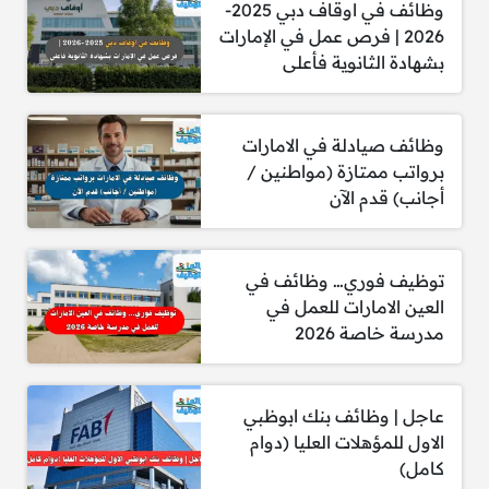
وظائف في اوقاف دبي 2025-
2026 | فرص عمل في الإمارات
6. كادر إماراتي – محلل ذكاء أعمال / بيانات
بشهادة الثانوية فأعلى
وظائف صيادلة في الامارات
7. مشرف مخزون المأكولات والمشروبات
برواتب ممتازة (مواطنين /
أجانب) قدم الآن
8. كادر إماراتي – مدير متجر سوبرماركت
توظيف فوري… وظائف في
العين الامارات للعمل في
مدرسة خاصة 2026
9. متسوق شخصي عبر الإنترنت
عاجل | وظائف بنك ابوظبي
الاول للمؤهلات العليا (دوام
كامل)
10. مدير مشروع مساعد – أعمال النجارة