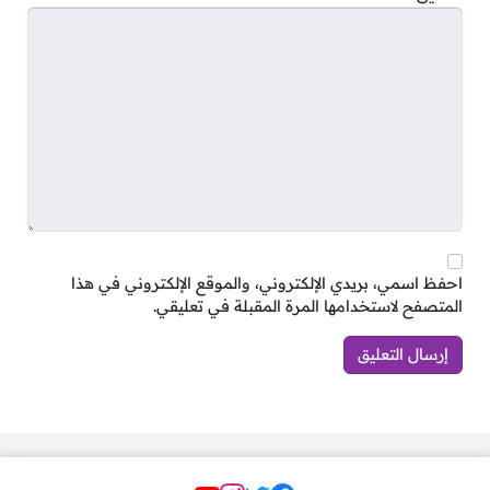
15. تنفيذي شؤون الأفراد والتنظيم
16. مصمم محتوى للتعلم والتطوير
17. مشارك أول في أنظمة تخطيط الموارد
احفظ اسمي، بريدي الإلكتروني، والموقع الإلكتروني في هذا
المتصفح لاستخدامها المرة المقبلة في تعليقي.
المؤسسية (ERP)
18. مدير فئة المنتجات (Category Manager)