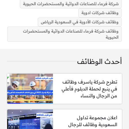
شركة فرماء للصناعات الدوائية والمستحضرات الحيوية
وظائف شركات ادوية
وظائف شركات الأدوية في السعودية الرياض
وظائف شركة فرماء للصناعات الدوائية والمستحضرات
الحيوية
وظائف شركات الأدوية في السعودية الرياض لجميع
الجنسيات برواتب تنافسية
أحدث الوظائف
1- مطلوب مشرف المشتريات والخدمات
تطرح شركة ياسرف وظائف
اللوجستية
في ينبع لحملة الدبلوم فأعلي
من الرجال والنساء
المؤهلات والمهارات المطلوبة:
خبرة عملية لا تقل عن 5 سنوات في مجال
اعلان مجموعة تداول
المشتريات والخدمات اللوجستية، ويفضل أن
السعودية وظائف للرجال
تكون في قطاع الصناعات الدوائية.