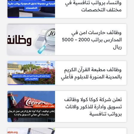
والنساء برواتب تنافسية في
يفضل الحصول على درجة البكالوريوس في أحد
مختلف التخصصات
التخصصات التالية: الهندسة الصناعية، الكيمياء،
أو الكيمياء الحيوية.
وظائف حارسات امن في
إجادة اللغة الإنجليزية تحدثًا وكتابة وفهمًا.
المدارس براتب 2000 – 5000
ريال
إلمام جيد باستخدام برامج Microsoft Office
(Excel، Word، PowerPoint وغيرها) إلى جانب
التعامل مع الإنترنت بفعالية.
وظائف مطبعة القرآن الكريم
معرفة بأنظمة تخطيط موارد المؤسسات
بالمدينة المنورة للدبلوم فأعلي
(ERP)، ويفضل نظام Epicor.
للتقديم:
https://www.linkedin.com
تعلن شركة كوكا كولا وظائف
تسويق وادارة للذكور والاناث
برواتب تنافسية
2- مطلوب مدير مالي