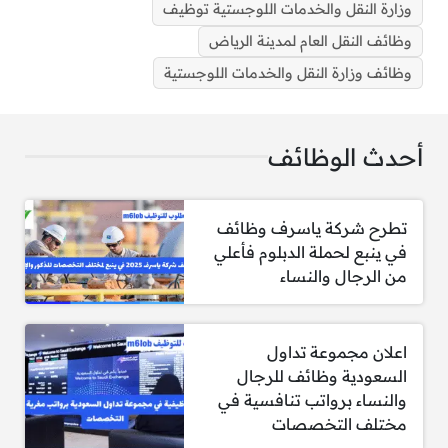
وزارة النقل والخدمات اللوجستية توظيف
وظائف النقل العام لمدينة الرياض
وظائف وزارة النقل والخدمات اللوجستية
وظائف النقل العام لمدينة الرياض للرجال والنساء
أحدث الوظائف
مطلوب أخصائي إدارة مشاريع
تطرح شركة ياسرف وظائف
الشهادات المهنية المطلوبة:
في ينبع لحملة الدبلوم فأعلي
من الرجال والنساء
شهادة PMP (إدارة المشاريع الاحترافية)
شهادة ISO 10006:2003 (إدارة الجودة في
المشاريع)
اعلان مجموعة تداول
السعودية وظائف للرجال
المهارات:
والنساء برواتب تنافسية في
مختلف التخصصات
الإلمام بمتطلبات هيئة كفاءة الإنفاق والمشاريع