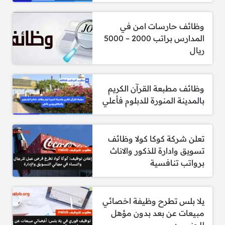
الحكومية
التحليل المالي
وظائف حارسات امن في
التخطيط المالي
المدارس براتب 2000 – 5000
الإلمام بمتطلبات مركز الأداء
ريال
إجادة استخدام برامج إدارة المشاريع مثل MS
Projects
المعرفة بإرشادات إدارة الجودة للمشاريع وفقًا
وظائف مطبعة القرآن الكريم
لمعيار ISO 10006:2003
بالمدينة المنورة للدبلوم فأعلي
التفكير التحليلي
تعلن شركة كوكا كولا وظائف
تسويق وادارة للذكور والاناث
رواتب وزارة النقل والخدمات
برواتب تنافسية
اللوجستية
يلا بلس تطرح وظيفة اخصائي
مبيعات عن بعد بدون مؤهل
الوظيفة
الراتب (بـ SAR)
للجنسين