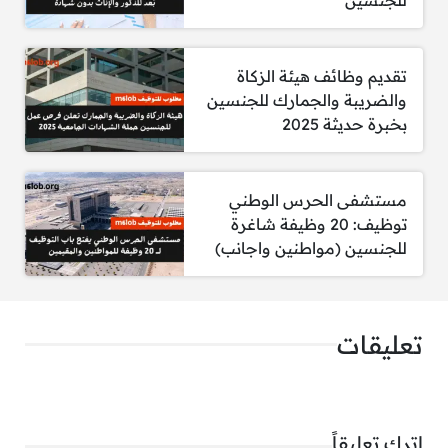
فني طائرات
4,033 – 8,855
مهندس طائرات
8,143 – 16,890
تقديم وظائف هيئة الزكاة
والضريبة والجمارك للجنسين
سائق حافلة
2,912 – 6,113
بخبرة حديثة 2025
سائق سيارة
3,224 – 8,357
منسق
3,275 – 8,664
مستشفى الحرس الوطني
توظيف: 20 وظيفة شاغرة
موظف استقبال
2,000 – 5,318
للجنسين (مواطنين واجانب)
مندوب توصيل
2,693 – 5,801
وسيط جمركي
5,991 – 14,913
تعليقات
كاتب إرساليات
3,181 – 8,105
مراقب حركة/مرسل
3,048 – 7,482
سائق
2,725 – 6,341
اترك تعليقاً