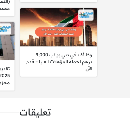
(التق
محدث 
الرد على المكالمات ا
إدارة البريد الوارد وال
استقبال الزوار وتقدي
الشروط:
المؤهلات: شهادة الثا
وظائف في دبي براتب 9,000
المهارات:
درهم لحملة المؤهلات العليا – قدم
القدرة على الحف
الآن
تقديم
مهارات تواصل مم
اللغات: إتقان اللغ
مجزي
إجادة استخدام بر
الخبرة: خبرة عمل
تعليقات