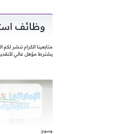
وظائف استق
متابعينا الكرام ننشر لكم 
يشترط مؤهل عالي للتقديم 
وسوم: