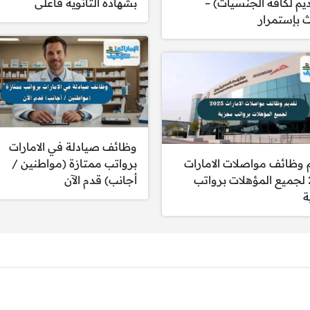
ديم لكافة الجنسيات) –
بشهادة الثانوية فأعلى
بإستمرار
لهاتفية وتوجيهها للموظف المختص.
صادر وتوزيعه.
م المساعدة لهم.
نوية العامة أو خبرة عملية سابقة في مجال ذي صلة.
وظائف صيادلة في الامارات
اظ على سلوك إيجابي ومهني.
 وظائف مواصلات الامارات
برواتب ممتازة (مواطنين /
تازة.
2025 لجميع المؤهلات برواتب
أجانب) قدم الآن
تين العربية والإنجليزية.
ة
امج الأوفست بكفاءة عالية.
ية لا تقل عن ثلاث سنوات.