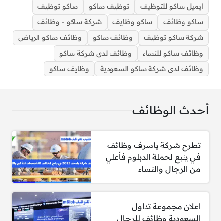
ايميل ساكو للتوظيف
توظيف ساكو
ساكو توظيف
ساكو وظائف
ساكو وظايف
شركة ساكو - وظائف
شركة ساكو توظيف
وظائف ساكو
وظائف ساكو الرياض
وظائف ساكو للنساء
وظائف لدى شركة ساكو
وظائف ساكو الرياض لحملة الثانوية فاعلي للمواطنين
وظائف لدى شركة ساكو السعودية
وظايف ساكو
والاجانب (ذكور واناث)
أحدث الوظائف
1- مطلوب مندوب مبيعات التوزيع
تطرح شركة ياسرف وظائف
المتطلبات والمهارات:
في ينبع لحملة الدبلوم فأعلي
من الرجال والنساء
القدرة على فتح حسابات جديدة، التفاوض،
وإتمام الصفقات بنجاح.
دافع ذاتي قوي وموجه نحو تحقيق النتائج.
اعلان مجموعة تداول
السعودية وظائف للرجال