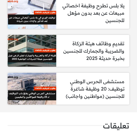
خبرة لا تقل عن 3 سنوات في مجال شراء
يلا بلس تطرح وظيفة اخصائي
الوسائط الرقمية، مع تركيز خاص على منصات
مبيعات عن بعد بدون مؤهل
التجارة الإلكترونية.
للجنسين
خبرة عملية ومعرفة قوية في استخدام مديري
إعلانات وسائل التواصل الاجتماعي مثل
Meta
Business Manager
،
TikTok Ads Manager
،
تقديم وظائف هيئة الزكاة
Snapchat Ads Manager
، و
Google Ads
.
والضريبة والجمارك للجنسين
بخبرة حديثة 2025
فهم قوي لنماذج التتبع والقياس والإسناد، بما
في ذلك إعداد البكسل، تتبع الأحداث، إدارة
علامات Google، والتكاملات مثل
CAPI
وغيرها.
مستشفى الحرس الوطني
توظيف: 20 وظيفة شاغرة
للتقديم:
https://www.linkedin.com
للجنسين (مواطنين واجانب)
يمكنك الآن متابعتنا من خلال مختلف مواقع
تعليقات
التواصل الاجتماعي عبر القنوات التالية: