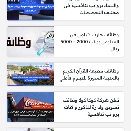
مهارات جيدة في تخطيط المبيعات، بالإضافة إلى
والنساء برواتب تنافسية في
مهارات اتصال فعالة.
مختلف التخصصات
إجادة استخدام برامج مايكروسوفت أوفيس
(Outlook، PowerPoint، Excel، إلخ) واللغة
وظائف حارسات امن في
الإنجليزية.
المدارس براتب 2000 – 5000
دبلوم الثانوية العامة أو درجة البكالوريوس في
ريال
إدارة الأعمال، التسويق، أو مجال ذي صلة
(مفضل).
وظائف مطبعة القرآن الكريم
للتقديم:
https://www.linkedin.com
بالمدينة المنورة للدبلوم فأعلي
تعلن شركة كوكا كولا وظائف
2- مطلوب أخصائي التسويق الرقمي
تسويق وادارة للذكور والاناث
برواتب تنافسية
المتطلبات الدنيا: