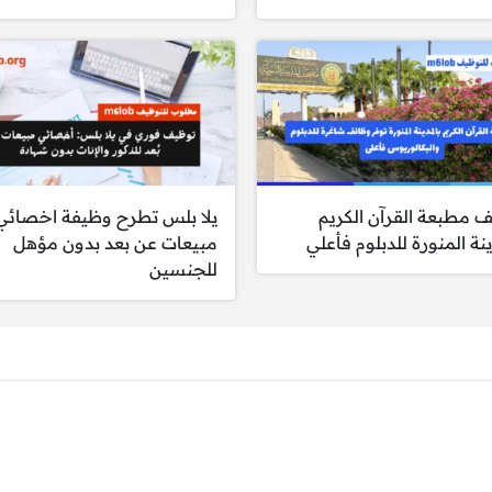
 وأدوات إدارة المخاطر الحديثة (رأس المال الاقتصادي، اختبارات ا
 المعقدة وتقديم الاستشارات حول برامج إدارة المخاطر.
اضيع غير مألوفة وتحليلها بفعالية.
 وإجراءات تقييم المخاطر ودعم اتخاذ القرار.
ت التنظيمية والرقابية.
ة داخليًا وخارجيًا.
ب المصلحة وتقديم رؤى مؤثرة.
 مطبعة القرآن الكريم
يلا بلس تطرح وظيفة اخصائي
ة قوية مع مهارة تبسيط المعلومات المعقدة لكافة المستويات.
ينة المنورة للدبلوم فأعلي
مبيعات عن بعد بدون مؤهل
للجنسين
 أو المالية أو الاقتصاد أو إدارة الأعمال (مطلوب).
ارة المخاطر أو تخصص مشابه.
 المالية، الأعمال المصرفية، أو الإدارة.
المخاطر المالية (أفضلية).