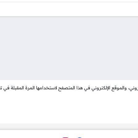
المراقبة داخل مؤسسات مالية كبرى (كالتمويل أو إعداد التقارير أ
التنمية الصناعي
ية الصناعية السعودي كالتالي:
وني، والموقع الإلكتروني في هذا المتصفح لاستخدامها المرة المقبلة في تع
درب ووالديه.
لاجتماعية.
شخصي.
 المستويات المحلية والإقليمية والدولية.
مميزة.