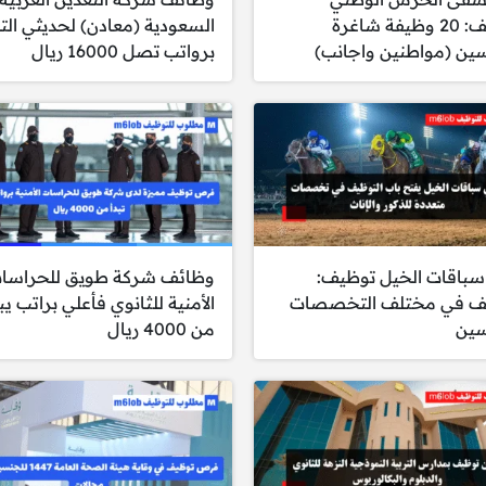
توظيف: 20 وظيفة شاغرة
السعودية (معادن) لحديثي الت
ين (مواطنين واجانب)
برواتب تصل 16000 ريال
سباقات الخيل توظيف:
وظائف شركة طويق للحراسا
ف في مختلف التخصصات
الأمنية للثانوي فأعلي براتب يب
سين
من 4000 ريال