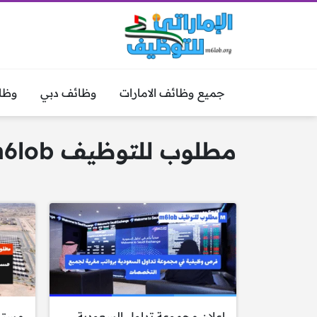
جميع وظائف الامارات
وظائف دبي
وظا
مطلوب للتوظيف m6lob
اعلان مجموعة تداول السعودية
مستش