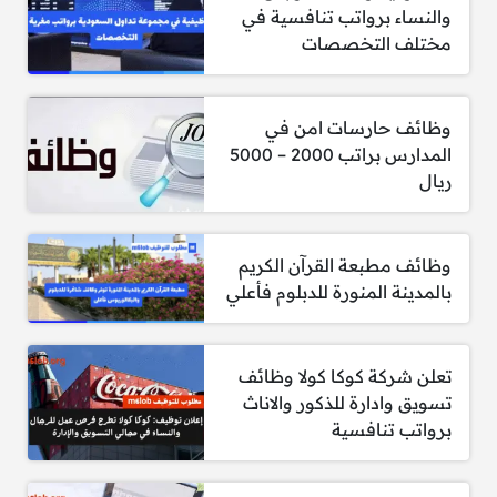
متطلبات الوظيفة:
والنساء برواتب تنافسية في
مختلف التخصصات
الوظائف مخصصة للسعوديين فقط.
يشترط التسجيل في التأمينات الاجتماعية.
وظائف حارسات امن في
المدارس براتب 2000 – 5000
لا يُشترط توفر خبرة سابقة.
ريال
وظائف مطبعة القرآن الكريم
بالمدينة المنورة للدبلوم فأعلي
تفاصيل الوظيفة:
استلام المواقع من خلال الدورية.
تعلن شركة كوكا كولا وظائف
تسويق وادارة للذكور والاناث
العمل بنظام 12 ساعة يوميًا.
برواتب تنافسية
يوم واحد إجازة أسبوعيًا.