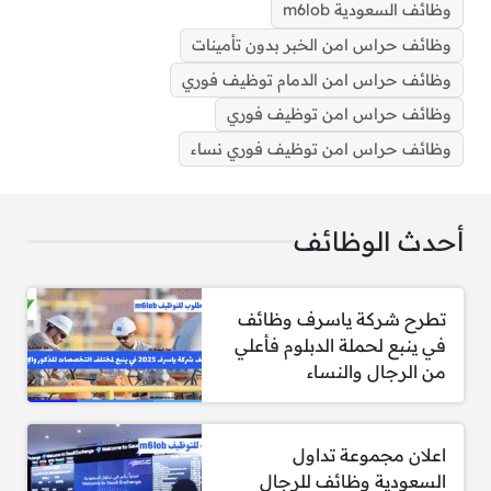
وظائف السعودية m6lob
وظائف حراس امن الخبر بدون تأمينات
وظائف حراس امن الدمام توظيف فوري
وظائف حراس امن توظيف فوري
وظائف حراس امن توظيف فوري براتب 4900 ريال
وظائف حراس امن توظيف فوري نساء
أحدث الوظائف
المسمي الوظيفي المتاح:
تطرح شركة ياسرف وظائف
حارس أمن (سكيورتي)
في ينبع لحملة الدبلوم فأعلي
من الرجال والنساء
اعلان مجموعة تداول
السعودية وظائف للرجال