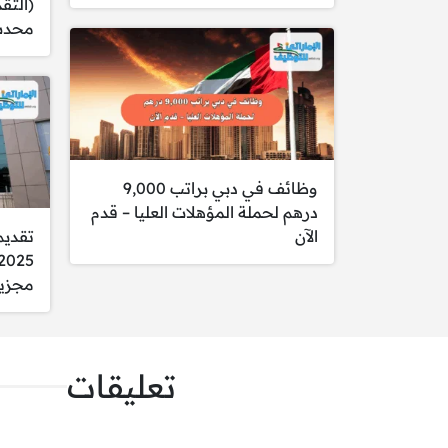
(التق
محدث 
المسؤوليات:
تخطيط وتنظيم والإشر
تنسيق مهام العمل وأح
التحقق من أساليب وتق
التعاون مع الأقسام ا
التأكد من توفر الأدوات
وظائف في دبي براتب 9,000
مراقبة أداء الموظفين و
درهم لحملة المؤهلات العليا – قدم
إعداد التقارير والمرا
الآن
تقديم
حل المشكلات المتعلق
مجزي
الشروط:
الالتزام بالقوانين وال
إبلاغ الإدارة بأي أحدا
تعليقات
ضمان مراعاة قواعد ال