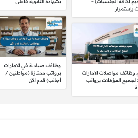
ديم لكافة الجنسيات) –
بشهادة الثانوية فأعلى
بإستمرار
اف على صيانة وفحص وإصلاح المعدات المتعلقة بالطائرات.
مال العمل مع الفرق المختلفة لضمان سير العمل وتلبية احتياجات
نيات الصيانة والإصلاح لضمان الجودة والكفاءة.
لمختلفة لتحسين الإجراءات وحل المشكلات المتعلقة بالصيانة.
 والمعدات وقطع الغيار اللازمة لإتمام العمل.
التأكد من التزامهم بالمعايير الفنية والسلامة.
وظائف صيادلة في الامارات
سلات المتعلقة بالمجال المسؤول عنه.
 وظائف مواصلات الامارات
برواتب ممتازة (مواطنين /
ة بالموظفين وضمان إنجاز الأعمال ضمن الجدول الزمني.
2025 لجميع المؤهلات برواتب
أجانب) قدم الآن
ة
أنظمة المعمول بها في المطار.
ث قد تؤثر على السلامة أو السمعة أو العمليات.
سلامة والحفاظ على الأدوات والمعدات في حالة جيدة.