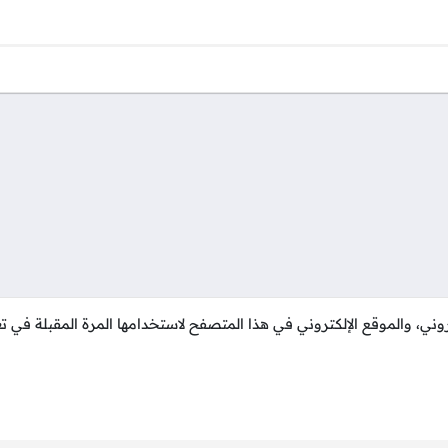
س الخيمة 2025
يمة الدولي حسب الوظيفة والخبرة المهنية لكل موظف. بشكل عام، 
2,500 درهم إمارا
يبلغ متوسط راتب موظفي خدمة العملاء بين 3,500 و5,500 درهم إمارا
وني، والموقع الإلكتروني في هذا المتصفح لاستخدامها المرة المقبلة في تع
حين يحصل مديرو الموارد البشرية على رواتب بين 7,000 و000