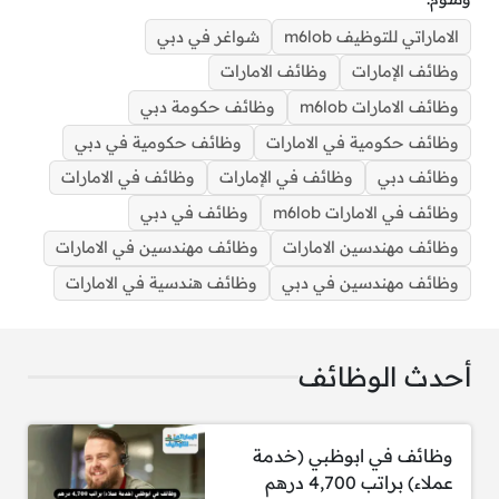
الاماراتي للتوظيف m6lob
شواغر في دبي
وظائف الإمارات
وظائف الامارات
وظائف الامارات m6lob
وظائف حكومة دبي
شواغر في دبي للعمل في جهة حكومية (وظائف
وظائف حكومية في الامارات
وظائف حكومية في دبي
مهندسين)
وظائف دبي
وظائف في الإمارات
وظائف في الامارات
وظائف في الامارات m6lob
وظائف في دبي
وظائف مهندسين الامارات
وظائف مهندسين في الامارات
وظائف مهندسين في دبي
وظائف هندسية في الامارات
الوظائف: عدد 5 مهندسين
الشروط:
أحدث الوظائف
الجنسية
: يجب أن يكون المتقدم من مواطني
دولة الإمارات العربية المتحدة (حاملو خلاصة
وظائف في ابوظبي (خدمة
القيد).
عملاء) براتب 4,700 درهم
المؤهل
: درجة بكالوريوس في أحد التخصصات