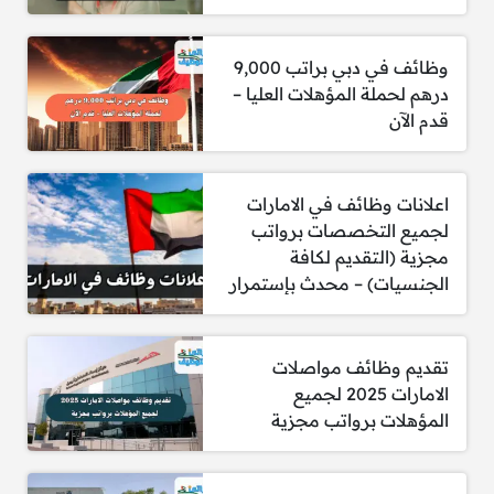
الهندسية (مدنية، كهربائية، ميكانيكية،
إلكترونية).
وظائف في دبي براتب 9,000
الخبرة
: الخبرة المطلوبة تتراوح من حديثي
درهم لحملة المؤهلات العليا –
التخرج إلى 5 سنوات من الخبرة العملية.
قدم الآن
شرط خاص للذكور
: إنهاء الخدمة الوطنية
إلزامي.
موقع العمل
: إمارة دبي.
اعلانات وظائف في الامارات
الراتب والمزايا
: يتم تحديدها بعد المقابلة
لجميع التخصصات برواتب
الشخصية.
مجزية (التقديم لكافة
الجنسيات) – محدث بإستمرار
تقديم وظائف مواصلات
الامارات 2025 لجميع
تنويه:
المؤهلات برواتب مجزية
مواطنو دولة الإمارات فقط
: هذه الوظائف
مخصصة لمواطني دولة الإمارات العربية