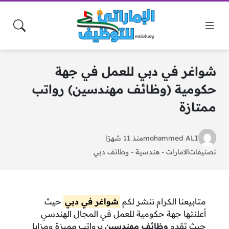
شواغر في دبي للعمل في جهة
حكومية (وظائف مهندسين) رواتب
ممتازة
mohammed ALI
منذ 11 شهرًا
تصنيفات
الامارات
-
هندسية
-
وظائف دبي
متابيعنا الكرام ننشر لكم
شواغر في دبي
حيث
أعلنتها جهة حكومية للعمل في المجال الهندسي
حيث تقدم
وظائف مهندسين
برواتب مميزة ومزايا