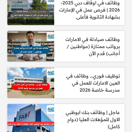
وظائف في اوقاف دبي 2025-
المتحدة. لن يتم النظر في أي طلبات من
2026 | فرص عمل في الإمارات
جنسيات أخرى.
بشهادة الثانوية فأعلى
عنوان البريد الإلكتروني
: يجب أن يتضمن عنوان
البريد الإلكتروني للتقديم كلمة “Engineer”.
وظائف صيادلة في الامارات
برواتب ممتازة (مواطنين /
أجانب) قدم الآن
قدم الأن
توظيف فوري… وظائف في
العين الامارات للعمل في
آخر موعد لاستلام السير الذاتية: 15/09/2025
مدرسة خاصة 2026
C
Li
R
Pi
W
T
E
F
o
n
e
nt
h
u
m
a
عاجل | وظائف بنك ابوظبي
S
T
T
T
S
M
الاول للمؤهلات العليا (دوام
p
k
d
er
at
m
ai
c
h
w
el
hr
n
e
كامل)