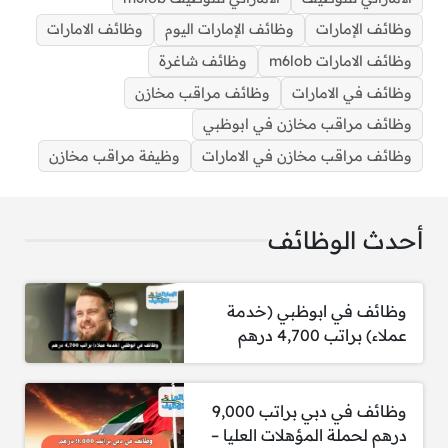
الحفاظ على مستويات المخزون اليومية من
وظائف الإمارات
وظائف الإمارات اليوم
وظائف الامارات
الأدوات وقطع الغيار والمواد التشغيلية.
وظائف الامارات m6lob
وظائف شاغرة
ضمان توفر جميع المكونات في الوقت والمكان
وظائف في الامارات
وظائف مراقب مخازن
المناسبين لدعم مهام الصيانة المخططة وغير
المخططة للطائرات.
وظائف مراقب مخازن في ابوظبي
إجراء فحوصات يومية لمناطق التخزين والتأكد
وظائف مراقب مخازن في الامارات
وظيفة مراقب مخازن
من الالتزام بظروف السلامة والتخزين السليم.
إدارة مواقع التخزين وتحديث نظام مراقبة
المخزون (ICARUS) بالتنسيق مع المشتريات
أحدث الوظائف
الفنية والمشرفين.
تسجيل جميع العمليات المتعلقة بالأجزاء
والأدوات في نظام (RAL) ومتابعة صلاحيتها
وظائف في ابوظبي (خدمة
ومعايرتها.
عملاء) براتب 4,700 درهم
إصدار الأدوات وقطع الغيار يوميًا وفق خطط
الصيانة، وحفظ السجلات والإيصالات الخاصة بها.
دعم عمليات الصيانة للطائرات التابعة للشركة أو
للغير وفق الإجراءات المعتمدة.
وظائف في دبي براتب 9,000
التأكد من صلاحية الأدوات والمعدات وإبلاغ
درهم لحملة المؤهلات العليا –