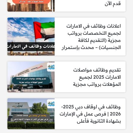
الفريق المختص عن أي أعطال أو حاجات صيانة.
قدم الآن
إعادة الأجزاء غير المستخدمة إلى المخزون
وتحديث السجلات بدقة.
إعداد تقارير دورية عن المخزون، ورصد الأخطاء
اعلانات وظائف في الامارات
وتصحيحها.
لجميع التخصصات برواتب
مساعدة مشرف المخازن في تطبيق معايير
مجزية (التقديم لكافة
السلامة والنظافة وتحسين الأداء العام.
الجنسيات) – محدث بإستمرار
المساهمة في الترتيبات اللوجستية لنقل قطع
الغيار والمعدات بين مواقع الصيانة والمحطات
الخارجية.
تقديم وظائف مواصلات
الامارات 2025 لجميع
المؤهلات برواتب مجزية
الشروط:
وظائف في اوقاف دبي 2025-
شهادة الثانوية العامة أو الدبلوم في تخصص ذي
2026 | فرص عمل في الإمارات
صلة، ويفضّل البكالوريوس.
بشهادة الثانوية فأعلى
إجادة استخدام برامج مايكروسوفت أوفيس.
مهارات قوية في التواصل الشفهي والكتابي بدقة