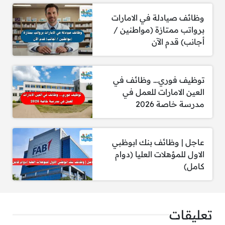
واحترافية.
وظائف صيادلة في الامارات
إجادة اللغة الإنجليزية تحدثًا وكتابة.
برواتب ممتازة (مواطنين /
امتلاك رخصة قيادة إماراتية سارية.
أجانب) قدم الآن
توظيف فوري… وظائف في
العين الامارات للعمل في
مدرسة خاصة 2026
وظائف قد تهمك:
وظائف في الامارات لحملة الثانوية العامة برواتب
عاجل | وظائف بنك ابوظبي
ومزايا تنافسية 2025
الاول للمؤهلات العليا (دوام
كامل)
قدم الأن
تعليقات