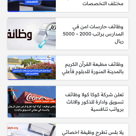
للتقديم يرجى مشاركة السيرة الذاتية مع كتابة
مختلف التخصصات
المسمى في العنوان على البريد الالكتروني:‏‌
hr.recritment2025@gmail.com⁩
وظائف حارسات امن في
2- مطلوب اخصائي تسويق
المدارس براتب 2000 – 5000
ريال
الشروط:
الجنس:
ذكور فقط
وظائف مطبعة القرآن الكريم
الجنسية:
سعودي
بالمدينة المنورة للدبلوم فأعلي
المؤهل:
درجة البكالوريوس في التسويق أو ما
يعادلها
الخبرة:
من 3 إلى 5 سنوات في نفس المجال
تعلن شركة كوكا كولا وظائف
تسويق وادارة للذكور والاناث
للتقديم يرجى ارفاق السيرة الذاتية مع ذكر المسمى
برواتب تنافسية
الوظيفي عبر الايميل:
careers@sawary-sa.com
3- مطلوب مساعد/منسق موارد بشرية
يلا بلس تطرح وظيفة اخصائي