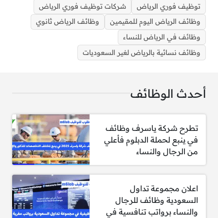
توظيف فوري الرياض
شركات توظيف فوري الرياض
وظائف الرياض اليوم للمقيمين
وظائف الرياض ثانوي
وظائف في الرياض للنساء
وظائف في الرياض للنساء والرجال حملة الثانوية فأعلي
وظائف نسائية بالرياض لغير السعوديات
1- مطلوب ‏محاسب
أحدث الوظائف
الشروط المطلوبة:
تطرح شركة ياسرف وظائف
حاصل على دبلوم محاسبة (حديث التخرج)
في ينبع لحملة الدبلوم فأعلي
لا يُشترط وجود خبرة عملية سابقة
من الرجال والنساء
يُفضّل وجود خبرة تدريبية مثل: التدريب
التعاوني، برنامج تمهير، أو العمل التطوعي
إجادة متوسطة للغة الإنجليزية
اعلان مجموعة تداول
الإقامة في جنوب أو شرق الرياض
السعودية وظائف للرجال
والنساء برواتب تنافسية في