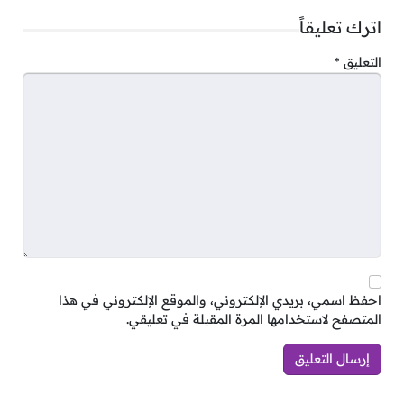
للتقديم يرجى ارسال السيرة الذاتية مع ذكر المسمى
اترك تعليقاً
الوظيفي عبر البريد:
Rec.riuitment@gmail.com
التعليق
*
5- مطلوب أخصائي قانوني
الشروط:
حاصل على درجة البكالوريوس أو ما يعادلها.
خبرة لا تقل عن 3 سنوات في المجال ذاته.
للتقديم يرجى ارسال السيرة الذاتية مع ذكر المسمى
الوظيفي عبر البريد:
alqahtanigroup.car@gmail.com
احفظ اسمي، بريدي الإلكتروني، والموقع الإلكتروني في هذا
6- مطلوب مشرف تحصيل
المتصفح لاستخدامها المرة المقبلة في تعليقي.
الشروط: