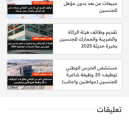
مبيعات عن بعد بدون مؤهل
الشروط:
للجنسين
المؤهل:
درجة البكالوريوس أو الدبلوم
الخبرة:
حديث التخرج
تقديم وظائف هيئة الزكاة
المهارات:
معرفة جيدة ببرنامج Excel
والضريبة والجمارك للجنسين
بخبرة حديثة 2025
للتقديم يرجى ارفاق السيرة الذاتية مع ذكر المسمى
الوظيفي عبر الايميل:
Rec.riuitment@gmail.com
مستشفى الحرس الوطني
4- مطلوب سكرتير تنفيذي
توظيف: 20 وظيفة شاغرة
للجنسين (مواطنين واجانب)
المتطلبات:
إمكانية السفر.
مهارات التواصل والتنسيق مع الإدارات المختلفة.
تعليقات
القدرة على تنظيم وجدولة مواعيد المدير.
خبرة لا تقل عن 4 سنوات في المجال.