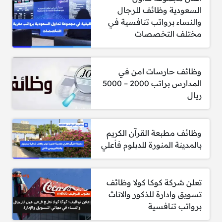
السعودية وظائف للرجال
والنساء برواتب تنافسية في
5- متابعة ورصد احتياجات الأدوات واللوازم المكتبية.
مختلف التخصصات
6- المرونة والقدرة على تحديد أولويات العمل بفعالية.
وظائف حارسات امن في
المدارس براتب 2000 – 5000
ريال
راتب مساعد إداري
وظائف مطبعة القرآن الكريم
1- متوسط الراتب الشهري لوظيفة مساعد إداري في
بالمدينة المنورة للدبلوم فأعلي
المملكة العربية السعودية يبلغ حوالي 4,369 ريال
سعودي.
تعلن شركة كوكا كولا وظائف
2- قد يختلف الراتب وفقًا لعدة عوامل مثل سنوات
تسويق وادارة للذكور والاناث
الخبرة، والمؤهلات العلمية، والمدينة التي يتم فيها
برواتب تنافسية
العمل.