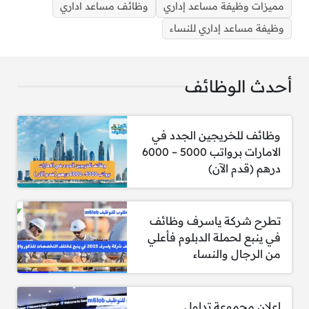
مميزات وظيفة مساعد إداري
وظائف مساعد اداري
وظيفة مساعد إداري للنساء
وظائف مساعد اداري الرياض للنساء والرجال
أحدث الوظائف
شروط وظيفة مساعد إداري
وظائف للخريجين الجدد في
الامارات برواتب 5000 – 6000
درهم (قدم الآن)
1- معرفة شاملة بـ نظم إدارة المكاتب والإجراءات
الإدارية.
تطرح شركة ياسرف وظائف
2- القدرة على التواصل الفعّال مع شخصيات متنوعة.
في ينبع لحملة الدبلوم فأعلي
من الرجال والنساء
3- مهارة في إعداد التقارير الدورية بدقة واحترافية.
4- إتقان مهارات الإدارة، وتنظيم الوقت، وترتيب
المهام.
اعلان مجموعة تداول