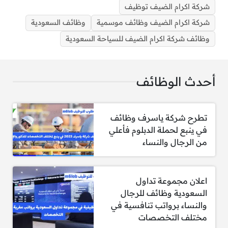
شركة اكرام الضيف توظيف
شركة إكرام الضيف للسياحة هي شركة رائدة في
شركة اكرام الضيف وظائف موسمية
وظائف السعودية
قطاع السياحة والضيافة في السعودية، تقدم خدمات
وظائف شركة اكرام الضيف للسياحة السعودية
متميزة لعملائها، وتوفر فرص عمل متنوعة للمقيمين
والوافدين برواتب مجزية.
أحدث الوظائف
الرواتب:
تطرح شركة ياسرف وظائف
في ينبع لحملة الدبلوم فأعلي
من الرجال والنساء
تقدم شركة إكرام الضيف للسياحة في السعودية
رواتب تنافسية لموظفيها وفقًا للمسمى الوظيفي
والخبرة، مع مزايا إضافية وفرص تطوير مهني. فيما
اعلان مجموعة تداول
يلي تفاصيل الرواتب:
السعودية وظائف للرجال
والنساء برواتب تنافسية في
موظف استقبال: يبدأ من 6,000 ريال شهريًا.
مختلف التخصصات
مساعد إداري: يبدأ من 7,500 ريال شهريًا.