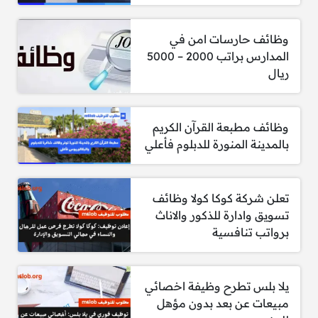
أخصائي توظيف واستقطاب: يصل إلى 10,000
ريال شهريًا.
وظائف حارسات امن في
مأمور مستودع: يبدأ من 5,500 ريال شهريًا.
المدارس براتب 2000 – 5000
ريال
تشمل الوظائف مختلف التخصصات لحملة الثانوية
والدبلوم، مع فرص للوافدين والمقيمين.
وظائف مطبعة القرآن الكريم
بالمدينة المنورة للدبلوم فأعلي
المزايا:
تعلن شركة كوكا كولا وظائف
تسويق وادارة للذكور والاناث
تقدم شركة إكرام الضيف للسياحة في السعودية
برواتب تنافسية
العديد من المزايا لموظفيها، مما يضمن بيئة عمل
محفزة وفرص نمو مهني متميزة. تشمل المزايا ما
يلي:
يلا بلس تطرح وظيفة اخصائي
مبيعات عن بعد بدون مؤهل
رواتب تنافسية تبدأ من 5,500 ريال وتصل إلى