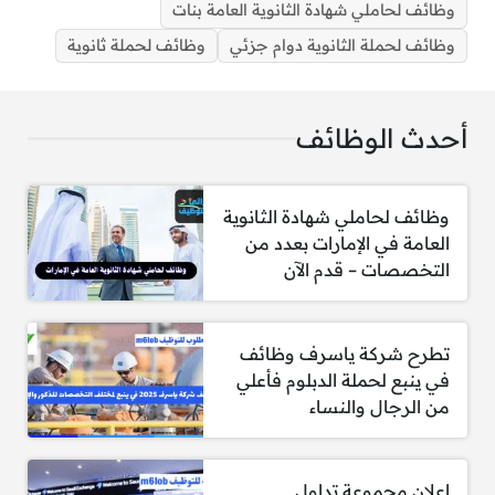
وظائف لحاملي شهادة الثانوية العامة بنات
وظائف لحملة الثانوية دوام جزئي
وظائف لحملة ثانوية
طرح وظائف شهادة ثانوية للرجال والنساء في مدن
المملكة
أحدث الوظائف
1-
أخصائي خدمة العملاء
وظائف لحاملي شهادة الثانوية
العامة في الإمارات بعدد من
2-
موظف خط انتاج
التخصصات – قدم الآن
3-
باريستا
4-
مقدم طعام
تطرح شركة ياسرف وظائف
في ينبع لحملة الدبلوم فأعلي
5-
طاقم الطائرة
من الرجال والنساء
6-
سائق
اعلان مجموعة تداول