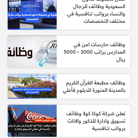
7-
صانع قهوة
السعودية وظائف للرجال
والنساء برواتب تنافسية في
8-
موظف تركيب باركود الأدوية
مختلف التخصصات
وظائف حارسات امن في
المدارس براتب 2000 – 5000
الرواتب والمزايا:
ريال
تتوفر فرص وظيفية لحملة شهادة الثانوية العامة في
وظائف مطبعة القرآن الكريم
مختلف مدن المملكة، تشمل الرجال والنساء من
بالمدينة المنورة للدبلوم فأعلي
المواطنين والمقيمين. الوظائف متاحة بدوام جزئي
وكامل، مع رواتب تنافسية ومزايا متعددة وفقًا
لطبيعة العمل والخبرة.
تعلن شركة كوكا كولا وظائف
تسويق وادارة للذكور والاناث
الرواتب:
برواتب تنافسية