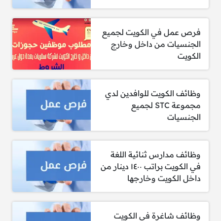
فرص عمل في الكويت لجميع
الراتب والمزايا:
الجنسيات من داخل وخارج
الكويت
تُعلن شركة في الكويت عن توفر وظائف بدوام جزئي
للرجال والنساء من جميع الجنسيات، مع رواتب
مجزية ومزايا تنافسية. الفرص متاحة لأصحاب
وظائف الكويت للوافدين لدي
الخبرة الحديثة في مختلف التخصصات.
مجموعة STC لجميع
الجنسيات
الراتب:
يبدأ الراتب من 250 دينار كويتي شهريًا، ويصل
وظائف مدارس ثنائية اللغة
إلى 500 دينار كويتي حسب الخبرة وطبيعة
في الكويت براتب ١٤٠٠ دينار من
العمل.
داخل الكويت وخارجها
المزايا:
وظائف شاغرة في الكويت
حوافز إضافية تصل إلى 100 دينار كويتي شهريًا