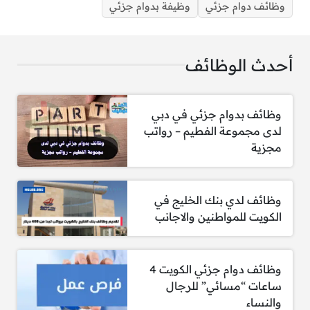
وظائف دوام جزئي
وظيفة بدوام جزئي
تقديم وظيفة بدوام جزئي للنساء والرجال برواتب ومزايا
تنافسية
أحدث الوظائف
مطلوب محاسب
وظائف بدوام جزئي في دبي
لدى مجموعة الفطيم – رواتب
المؤهلات المطلوبة:
مجزية
إتقان المحاسبة، إعداد التقارير المالية،
والميزانية.
وظائف لدي بنك الخليج في
خبرة في التدقيق والامتثال للأنظمة المالية.
الكويت للمواطنين والاجانب
مهارة في استخدام برامج المحاسبة.
دقة عالية واهتمام بالتفاصيل.
القدرة على العمل بشكل مستقل وضمن فريق.
وظائف دوام جزئي الكويت 4
بكالوريوس في المحاسبة أو المالية.
ساعات “مسائي” للرجال
إجادة العربية والإنجليزية شرط أساسي.
والنساء