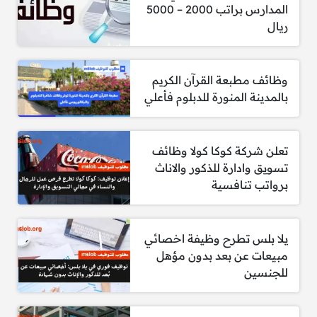
المدارس براتب 2000 – 5000
المختصة.
ريال
وظائف مطبعة القرآن الكريم
المسؤوليات:
بالمدينة المنورة للدبلوم فأعلي
التعامل مع الكلاب البوليسية المدربة لكشف
تعلن شركة كوكا كولا وظائف
المتفجرات.
تسويق وادارة للذكور والاناث
التعامل مع الكلاب البوليسية المدربة لكشف
برواتب تنافسية
المخدرات.
المشاركة في عمليات البحث والإنقاذ.
يلا بلس تطرح وظيفة اخصائي
مبيعات عن بعد بدون مؤهل
للجنسين
كيفية التقديم: