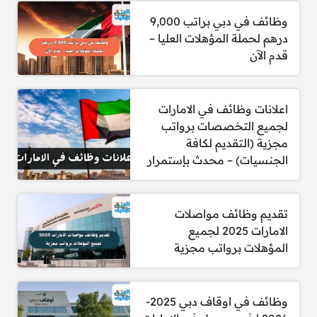
9. موظف مبيعات
وظائف في دبي براتب 9,000
10. موظف مبيعات – متحدث باللغة الروسية
درهم لحملة المؤهلات العليا –
قدم الآن
11. موظف مبيعات – متحدث باللغة الروسية
12. متدرب في التصميم الجرافيكي
اعلانات وظائف في الامارات
لجميع التخصصات برواتب
13. موظف مبيعات
مجزية (التقديم لكافة
الجنسيات) – محدث بإستمرار
تقديم وظائف مواصلات
الامارات 2025 لجميع
وظائف قد تهمك:
المؤهلات برواتب مجزية
وظائف شاغرة في الامارات لدى شركة عزيزي
للتطوير العقاري برواتب 13,000 درهم
وظائف في اوقاف دبي 2025-