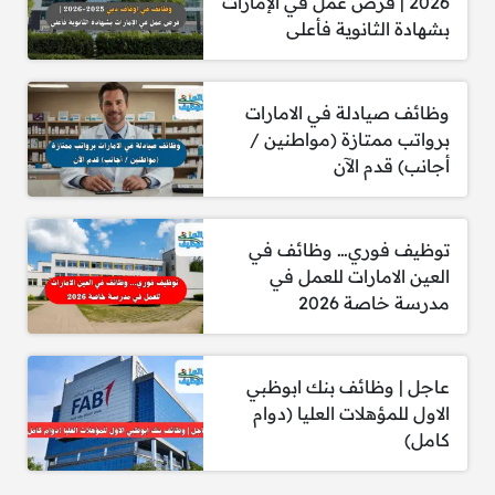
2026 | فرص عمل في الإمارات
بشهادة الثانوية فأعلى
قدم الأن
وظائف صيادلة في الامارات
برواتب ممتازة (مواطنين /
أجانب) قدم الآن
توظيف فوري… وظائف في
العين الامارات للعمل في
مدرسة خاصة 2026
عاجل | وظائف بنك ابوظبي
الاول للمؤهلات العليا (دوام
كامل)
مجموعة أزاديا تعلن شغل في دبي وابوظبي برواتب مجزية