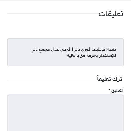
تعليقات
لمزيد من ‌‌‌وظائف الإمارات تابع قنوات التوظيف
عبر المنصات التالية:
تنبيه:
توظيف فوري دبي| فرص عمل مجمع دبي
للإستثمار بحزمة مزايا عالية
(
تليجرام
)
(
واتساب
)
اترك تعليقاً
(
فيسبوك
)
التعليق
*
المراجع
C
Li
R
Pi
W
T
E
F