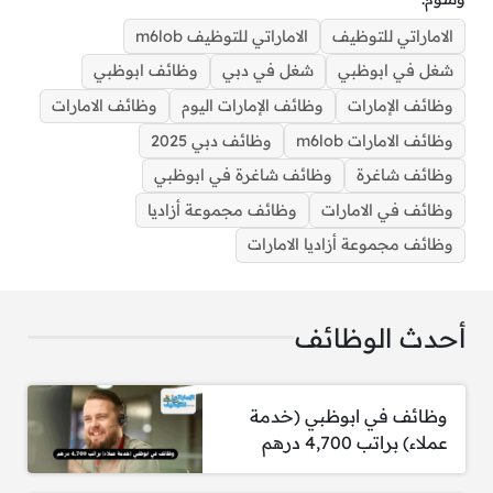
الاماراتي للتوظيف
الاماراتي للتوظيف m6lob
1. موظف مبيعات – دوام جزئي
شغل في ابوظبي
شغل في دبي
وظائف ابوظبي
2. قائد النقل والتوصيل للمتجر الإلكتروني
وظائف الإمارات
وظائف الإمارات اليوم
وظائف الامارات
وظائف الامارات m6lob
وظائف دبي 2025
3. مدير متجر ثاني
وظائف شاغرة
وظائف شاغرة في ابوظبي
4. مساعد مدير ثاني
وظائف في الامارات
وظائف مجموعة أزاديا
وظائف مجموعة أزاديا الامارات
5. منسق عروض رقمية (Digital Merchandiser)
6. مدير مطعم – بوتشر شوب آند غريل
أحدث الوظائف
7. متدرب في تحسين محركات البحث (SEO
Internship)
وظائف في ابوظبي (خدمة
عملاء) براتب 4,700 درهم
8. متدرب في تحليل إدارة المواهب